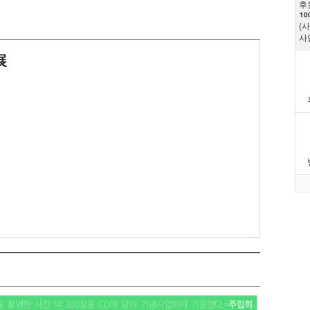
후
10
(
사
展