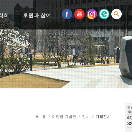
학회
후원과 참여
평
10
홈
이한열 기념관
전시
기획전시
02
3