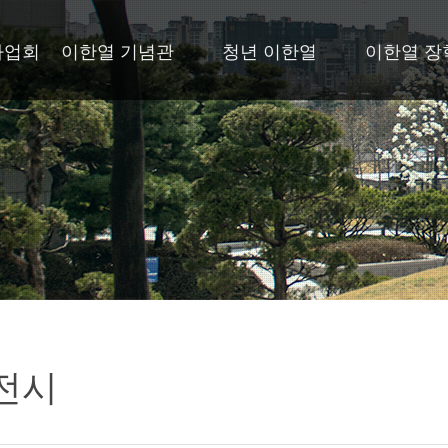
사업회
이한열 기념관
청년 이한열
이한열 장
전시