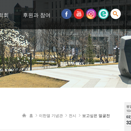
학회
후원과 참여
평
10
홈
이한열 기념관
전시
보고싶은 얼굴전
02
3