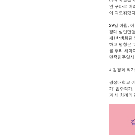
인 구타로 머
이 괴로워했다
29일 아침,
경대 살인만행 
제1학생회관 
하고 명칭은 
를 뿌려 해마
민족민주열사묘
# 김경화 작가
경성대학교 예
가’ 입주작가
과 세 차례의