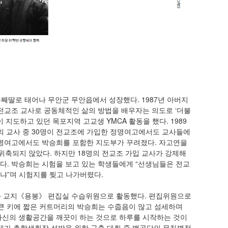
 둘째딸로 태어나 무안군 무안읍에서 성장했다. 1987년 아버지
전교조 교사로 공동체적인 삶의 방법을 배우자는 의도로 ‘더불
지도하고 있던 목포지역 고교생 YMCA 활동을 했다. 1989
의 교사 중 30명이 전교조에 가입한 정명여고에서도 교사들에
정명여고에서도 박승희를 포함한 지도부가 꾸려졌다. 자고연을
축되지 않았다. 하지만 18명의 전교조 가입 교사가 강제해
다. 박승희는 시험을 보고 있는 학생들에게 “선생님들은 전교
냐”며 시험지를 찢고 나가버렸다.
 교지《용봉》 편집실 수습위원으로 활동했다. 편집위원으로
의 큰 키에 짧은 커트머리의 박승희는 수줍음이 많고 섬세하며
자신의 생활공간을 깨끗이 하는 것으로 하루를 시작하는 것이
강경대가 총학생회장 석방을 위한 구출 대회 중 백골단의 무차별적