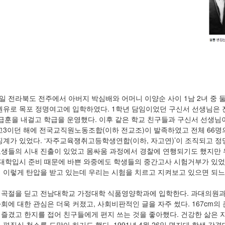
 12일 전라북도 전주에서 아버지 박심배와 어머니 이양순 사이 1남 2녀 중
권유로 목포 정명여고에 입학하였다. 1학년 담임이었던 구신서 선생님은 
 급훈을 내걸고 학급을 운영했다. 이후 같은 학교 친구들과 구신서 선생님이 
고3이던 해에 전국교직원노동조합(이하 전교조)이 발족하였고 전체 66명
징계가 있었다. ‘자주교육쟁취고등학생연합(이하, 자고연)’이 조직되고 
생들의 시내 진출이 있었고 몸싸움 과정에서 경찰에 연행되기도 했지만 위
 대학입시 준비 때문에 바쁜 와중에도 학생들의 중간고사 시험거부가 있었
 이렇게 탄압을 받고 있는데 우리는 시험을 치르고 지켜보고 있으면 되느
곡절을 딛고 전남대학교 가정대학 식품영양학과에 입학한다. 과대의원과
회에 대한 관심은 더욱 커졌고, 사회비판적인 글을 자주 썼다. 167cm
즐겼고 한지를 접어 친구들에게 편지 쓰는 것을 좋아했다. 건강한 삶은 
 편집실 청소를 도맡아 하기도 했다. 1991년 4월 26일 명지대 학생 