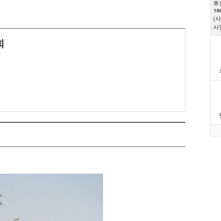
후
10
(
사
희