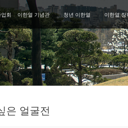
사업회
이한열 기념관
청년 이한열
이한열 장
싶은 얼굴전