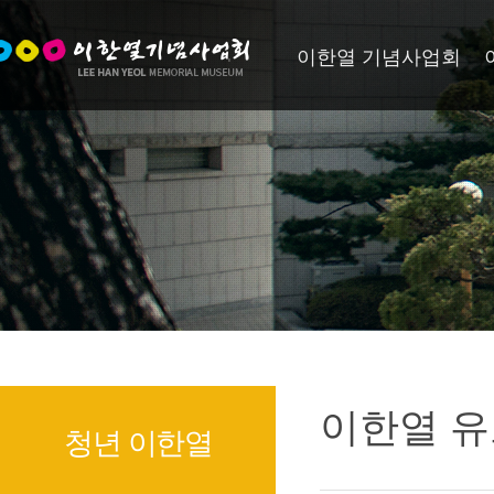
이한열 기념사업회
이한열 유
청년 이한열