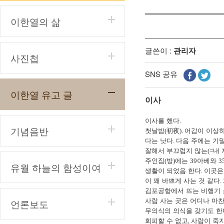
이한열의 삶
글쓴이 :
관리자
사진첩
SNS 공유
이한열 유고 글
이사
이사를 했다
.
기념음반
첫날밤
初夜
어감이 이상하
(
).
다는 낫다
다음 주에는 기
.
잘해서 부끄럽지 않는
내
(=
주인집
방
에는
아베와
(
)
39
3
유월 하늘의 함성이여
생활이 되었음 한다
이곳은
.
이 꽤 바쁘게 사는 것 같다
.
김포공항에서 뜨는 비행기 
사람 사는 곳은 어디나 마
언론보도
무의식의 의식을 갖기도 한
회피할 수 없고
사람이 죽지
,