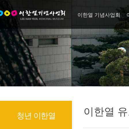
이한열 기념사업회
이한열 유
청년 이한열