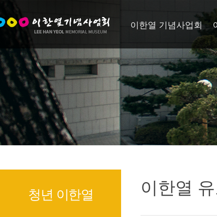
이한열 기념사업회
이한열 유
청년 이한열