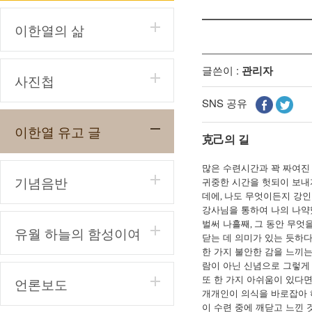
이한열의 삶
글쓴이 :
관리자
사진첩
SNS 공유
이한열 유고 글
克己
의 길
많은 수련시간과 꽉 짜여진 
기념음반
귀중한 시간을 헛되이 보내
데에
나도 무엇이든지 강인
,
강사님을 통하여 나의 나약
벌써 나흘째
그 동안 무엇
,
유월 하늘의 함성이여
닫는 데 의미가 있는 듯하
한 가지 불안한 감을 느끼
람이 아닌 신념으로 그렇게
또 한 가지 아쉬움이 있다
언론보도
개개인이 의식을 바로잡아 
이 수련 중에 깨닫고 느낀