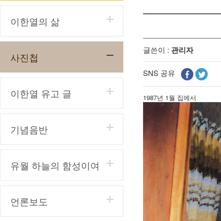
이한열의 삶
글쓴이 :
관리자
사진첩
SNS 공유
이한열 유고 글
1987년 1월 집에서
기념음반
유월 하늘의 함성이여
언론보도