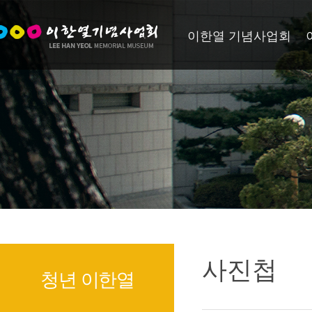
이한열 기념사업회
사진첩
청년 이한열