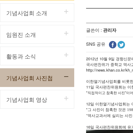
기념사업회 소개
글쓴이 :
관리자
임원진 소개
SNS 공유
활동과 소식
2012년 10월 9일 경향신문
국사편찬위가 중학교 역사교
http://news.khan.co.kr/k
기념사업회 사진첩
이한열기념사업회를 비롯한
11일 국사편찬위원회는 이
"
직접적이고 참혹한 사진"이어
기념사업회 영상
12일 이한열기념사업회는 
"그 사진이 참혹한 것은
19
역사교과서에 실리는 사진
"
16일 국사편찬위원회에 유