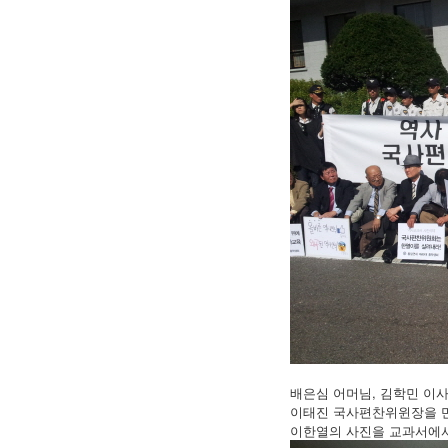
배은심 어머님, 김학민 이
이태진 국사편찬위윈장을 
이한열의 사진을 교과서에