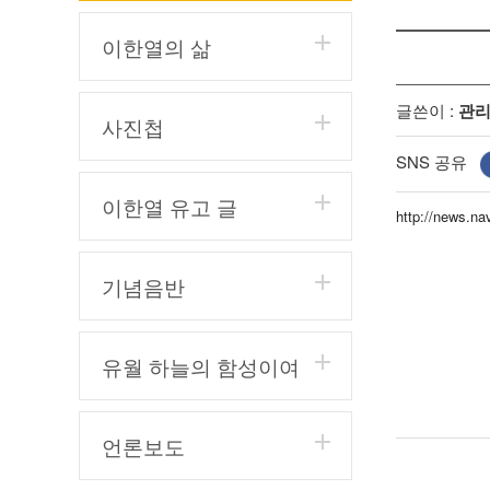
이한열의 삶
글쓴이 :
관
사진첩
SNS 공유
이한열 유고 글
http://news.
기념음반
유월 하늘의 함성이여
언론보도