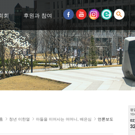
학회
후원과 참여
평
10
홈
청년 이한열
아들을 이어사는 어머니, 배은심
언론보도
02
3