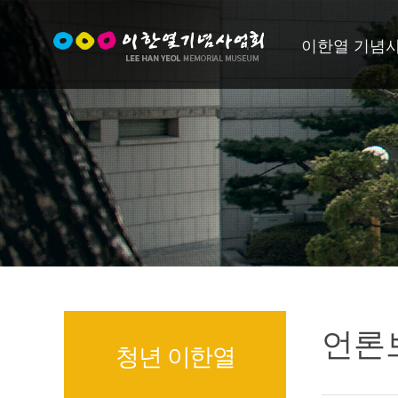
이한열 기념
언론
청년 이한열