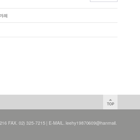
한겨례
X. 02) 325-7215 | E-MAIL. leehy19870609@hanmail.