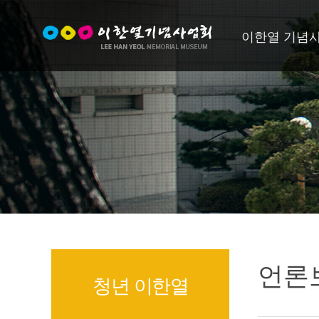
이한열 기념
언론
청년 이한열