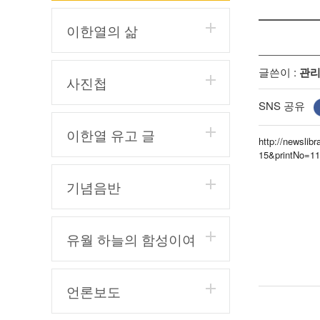
이한열의 삶
글쓴이 :
관
사진첩
SNS 공유
이한열 유고 글
http://newsli
15&printNo=1
기념음반
유월 하늘의 함성이여
언론보도