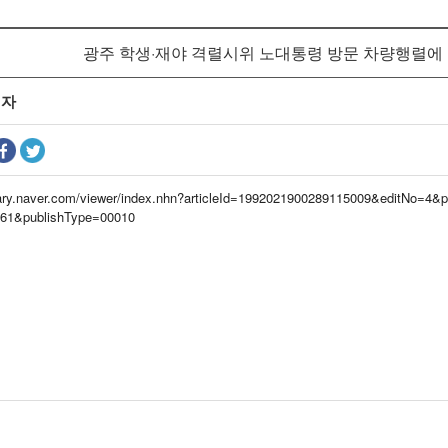
광주 학생·재야 격렬시위 노대통령 방문 차량행렬에 돌진소
리자
brary.naver.com/viewer/index.nhn?articleId=1992021900289115009&editNo=4
161&publishType=00010