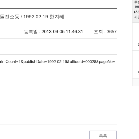
후
10
(
동 / 1992.02.19 한겨레
사
등록일 : 2013-09-05 11:46:31
조회 : 3657
&printCount=1&publishDate=1992-02-19&officeId=00028&pageNo=
목록