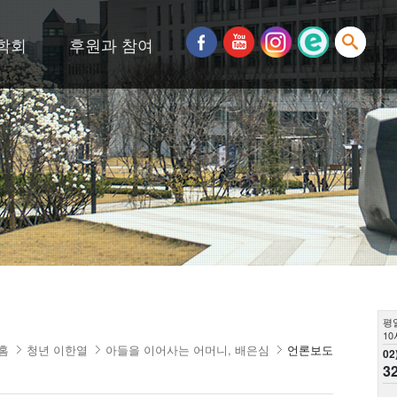
학회
후원과 참여
평
10
홈
청년 이한열
아들을 이어사는 어머니, 배은심
언론보도
02
3