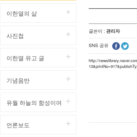
이한열의 삶
글쓴이 :
관리자
사진첩
SNS 공유
이한열 유고 글
http://newslibrary.naver
13&printNo=917&publishT
기념음반
유월 하늘의 함성이여
언론보도