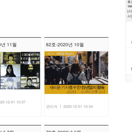
후
10
(
사
0년 11월
82호-2020년 10월
20-12-01 10:37
관리자
2020-12-01 10:34