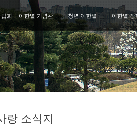
사업회
이한열 기념관
청년 이한열
이한열 장
사랑 소식지