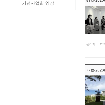
81호-2020
기념사업회 영상
관리자
202
77호-2020