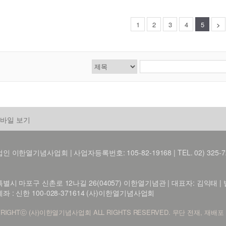
1
2
3
4
5
>
바일 보기
 이한열기념사업회 | 사업자등록번호: 105-82-19168 | TEL. 02) 325-7216 FA
별시 마포구 신촌로 12나길 26(04057) 이한열기념관 | 대표자: 김익태 | 법인 
좌 : 신한 100-028-371614 (사)이한열기념사업회
RIGHTⓒ (사)이한열기념사업회 ALL RIGHTS RESERVED. 무단 전재, 재배포