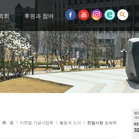
학회
후원과 참여
평
10
홈
이한열 기념사업회
활동과 소식
한열사랑 소식지
02
3