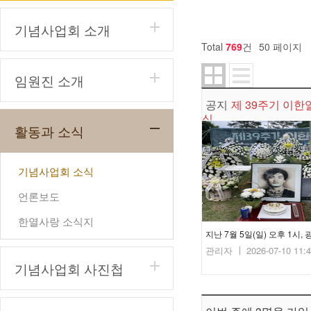
기념사업회 소개
Total
769
건
50 페이지
임원진 소개
공지
제 39주기 이한
식..
활동과 소식
기념사업회 소식
언론보도
한열사랑 소식지
관리자
2026-07-10 11:
기념사업회 사진첩