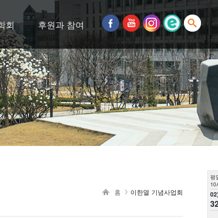
학회
후원과 참여
평
10
홈
이한열 기념사업회
02
3