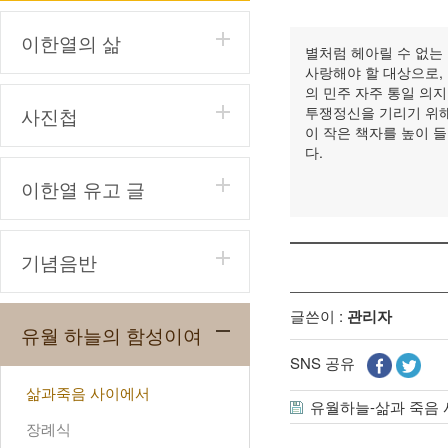
이한열의 삶
별처럼 헤아릴 수 없는
사랑해야 할 대상으로,
의 민주 자주 통일 의
사진첩
투쟁정신을 기리기 위해
이 작은 책자를 높이 들
다.
이한열 유고 글
기념음반
글쓴이 :
관리자
유월 하늘의 함성이여
SNS 공유
삶과죽음 사이에서
유월하늘-삶과 죽음 
장례식