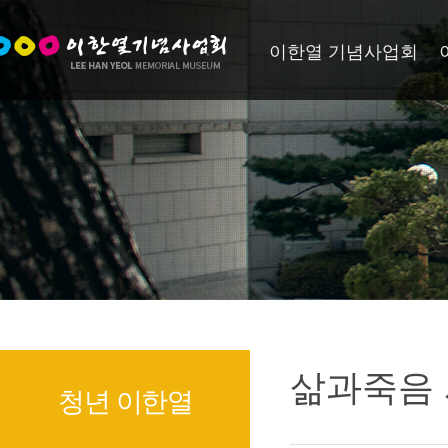
이한열 기념사업회
삶과죽음
청년 이한열