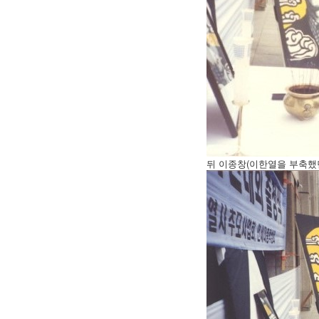
뒤 이종창(이한열을 부축했던