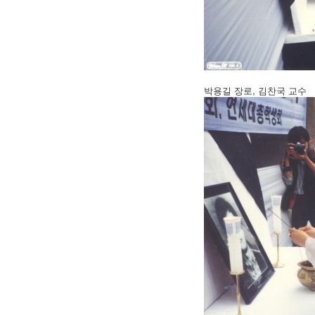
박용길 장로, 김찬국 교수