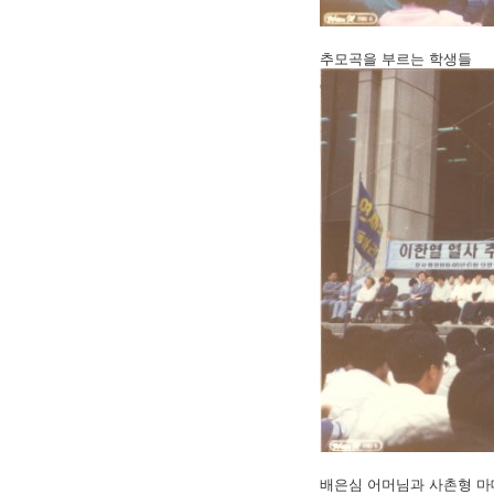
추모곡을 부르는 학생들
배은심 어머님과 사촌형 마