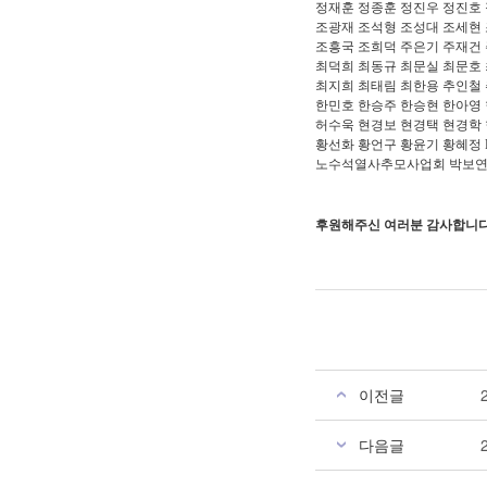
정재훈 정종훈 정진우 정진호
조광재 조석형 조성대 조세현
조흥국 조희덕 주은기 주재건
최덕희 최동규 최문실 최문호
최지희 최태림 최한용 추인철
한민호 한승주 한승현
한아영 
허수욱 현경보
현경택 현경학 
황선화
황언구 황윤기 황혜정 RO
노수석열사추모사업회 박보연
후원해주신 여러분 감사합니다
이전글
다음글