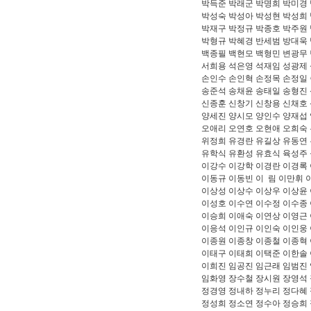
박득준 박래군 박명희 박미경
박성숙 박성아 박성현 박성희
박재구 박정규 박종호 박주원
박형규 박혜경 반세범 방대욱
백종필 백현모 백형민 변광무
서희용 석은영 석재임 성광제
손인수 손인혁 손정목
손정일 
송준석 송채윤
송태일 송형진 
신종훈
신창기 신창용 신채호 
양세진 양시모 양인수 양재섭
오애리 오연호 오현애 오희숙 
위정희 유경란 유길상 유동연
유학식 유환성 유효식 육성주
이강수 이강학 이경란 이경록
이동규 이동빈 이 림 이만휘
이상성 이상수 이상우 이상윤
이성호 이수연 이수정 이수종
이승희 이애숙 이연상 이영근
이응석 이인규 이인숙
이인웅 
이종원 이종창
이종철 이종혁 
이태구
이태희 이택준 이한솔 
이희진 임공진 임근래 임범진
임화영 장수철 장시원 장영석 
정경영 정내하 정누리 정다혜
정성희 정소연 정수아 정승희 