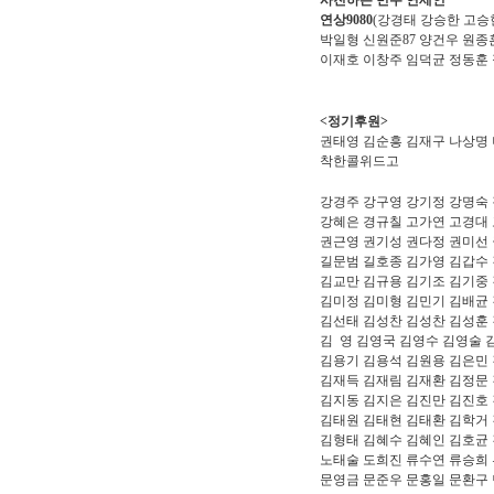
사진하는 민주 연세인
연상9080
(강경태 강승한 고승
박일형
신원준87 양건우 원종
이재호
이창주 임덕균 정동훈 
<정기후원>
권태영 김순흥 김재구 나상명
착한콜위드고
강경주 강구영 강기정 강명숙 
강혜은 경규칠 고가연 고경대
권근영 권기성 권다정 권미선
길문범 길호종 김가영 김갑수 
김교만 김규용 김기조 김기중
김미정 김미형 김민기 김배균
김선태 김성찬 김성찬 김성훈
김 영 김영국 김영수 김영술
김용기 김용석 김원용 김은민
김재득 김재림 김재환
김정문 
김지동 김지은
김진만 김진호 
김태원
김태현 김태환 김학거 
김형태 김혜수 김혜인 김호균
노태술 도희진 류수연 류승희
문영금 문준우 문홍일 문환구