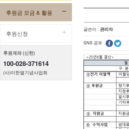
후원금 모금 & 활용
글쓴이 :
관리자
후원신청
SNS 공유
후원계좌 (신한)
100-028-371614
(사)이한열기념사업회