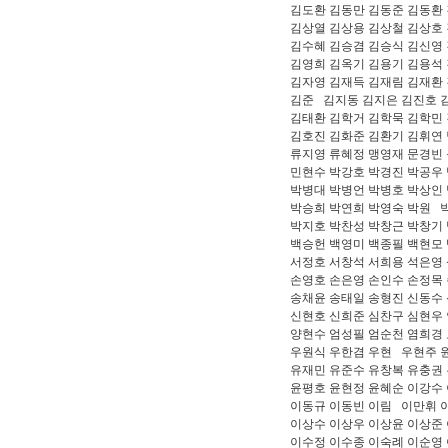
김도환 김동만 김동준 김동환
김상열 김상용
김상철 김상호 
김수혜 김승겸 김승식 김신영
김영희 김옥기 김용기 김용석
김자영 김재득 김재림 김재환
김준 김지동 김지은 김진호 
김태환 김학거 김학묵 김학민
김호진 김화준
김환기 김휘연 
류지영 류혜정 맹영재 문경빈
민현수 박강호 박경진 박공우
박병대 박병언 박병호 박상인
박승희 박연희 박영숙 박원 
박지호 박찬성 박창근 박창기
백승헌 백영미
백종필 백현모 
서정호 서창석 서희용 석은영
손영호 손은영 손인수 손정목
송채윤 송태일 송형진 신동수
신현호 신희준 심찬구 심현우
양현수 엄성필 엄순천 염희경
우원식 우한겸
우현 우현주 원
유재민 유준수 유창복 유충권
윤평호 윤현정 윤혜순 이강수
이동규 이동빈 이림 이만휘 
이상수 이상우 이상윤 이상준
이수정 이수종 이숙례 이순영