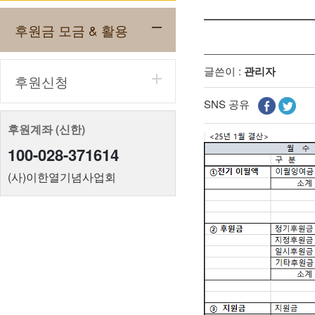
후원금 모금 & 활용
글쓴이 :
관리자
후원신청
SNS 공유
후원계좌 (신한)
100-028-371614
(사)이한열기념사업회