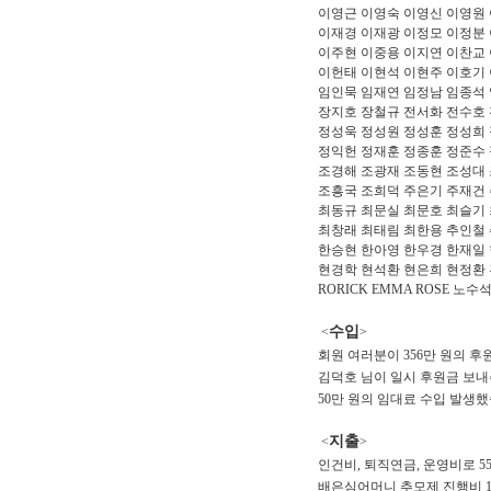
이영근 이영숙
이영신 이영원 
이재경 이재광 이정모 이정분
이주현 이중용 이지연 이찬교
이헌태 이현석 이현주 이호기
임인묵 임재연 임정남 임종석
장지호 장철규 전서화 전수호
정성욱 정성원
정성훈 정성희 
정익헌 정재훈 정종훈 정준수
조경해 조광재 조동현 조성대
조흥국 조희덕 주은기 주재건
최동규 최문실 최문호 최슬기
최창래 최태림 최한용 추인철
한승현 한아영
한우경 한재일 
현경학 현석환 현은희 현정환
RORICK EMMA ROSE
수입
<
>
회원 여러분이 356만 원의 
김덕호 님이 일시 후원금 보
50만 원의 임대료 수입 발생했
지출
<
>
인건비, 퇴직연금, 운영비로 5
배은심어머니 추모제 진행비 1