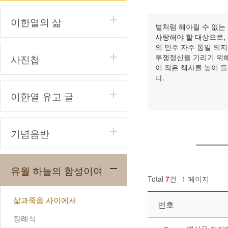
이한열의 삶
별처럼 헤아릴 수 없는
사랑해야 할 대상으로,
의 민주 자주 통일 의
사진첩
투쟁정신을 기리기 위해
이 작은 책자를 높이 들
다.
이한열 유고 글
기념음반
유월 하늘의 함성이여
Total
7
건
1 페이지
삶과죽음 사이에서
번호
장례식