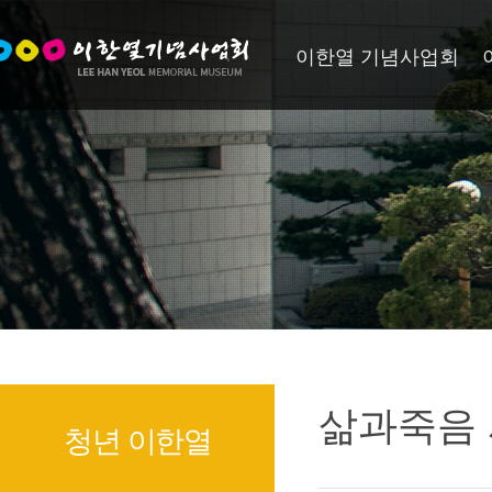
이한열 기념사업회
삶과죽음
청년 이한열