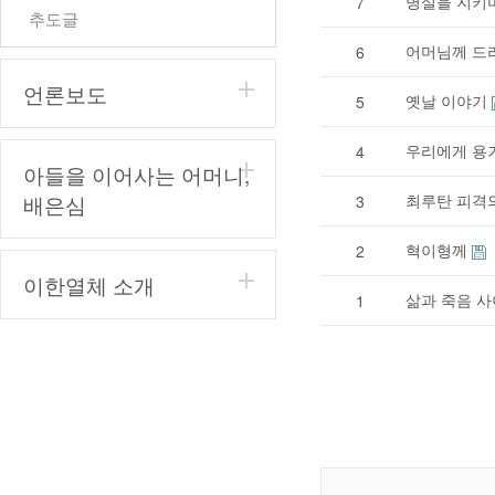
병실을 지키
7
추도글
어머님께 드
6
언론보도
옛날 이야기
5
우리에게 용
4
아들을 이어사는 어머니,
배은심
최루탄 피격
3
혁이형께
2
이한열체 소개
삶과 죽음 
1